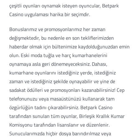
çeşitli oyunları oynamak isteyen oyuncular, Betpark
Casino uygulaması harika bir seçimdir.
Bonuslarımız ve promosyonlarımız her zaman
değişmektedir, bu nedenle en son tekliflerimizden
haberdar olmak için bültenimize kaydolduğunuzdan emin
olun. Eski moda tuğla ve harç kumarhanelerini
oynamaya asla geri dönemeyeceksiniz. Dahası,
kumarhane oyunlarını istediğiniz yerde, istediğiniz
zaman ve istediğiniz şekilde oynayabilir ve yine de
sadakat ödülleri ve promosyonları kazanabilirsiniz! Cep
telefonunuzu veya masaüstünüzü kullanarak tam
özgürlüğün tadını çıkarabilirsiniz. Betpark Casino
tarafından sunulan tüm oyunlar, Birleşik Krallık Kumar
Komisyonu tarafından lisanslanır ve düzenlenir.
Sunucularımızda hiçbir dosya barındırılmaz veya