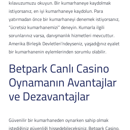
kılavuzumuzu okuyun. Bir kumarhaneye kaydolmak
istiyorsanız, en iyi kumarhaneye kaydolun. Para
yatırmadan önce bir kumarhaneyi denemek istiyorsanız,
“ücretsiz kumarhanemizi” deneyin. Kumarla ilgili
sorunlarınız varsa, danışmanlık hizmetleri mevcuttur.
Amerika Birleşik Devletleri’ndeyseniz, yaşadığınız eyalet
bir kumarhanenin eylemlerinden sorumlu olabilir.
Betpark Canlı Casino
Oynamanın Avantajlar
ve Dezavantajlar
Güvenilir bir kumarhaneden oynarken sahip olmak
istediğiniz güvenliği hissedebileceksiniz. Betpark Casino,