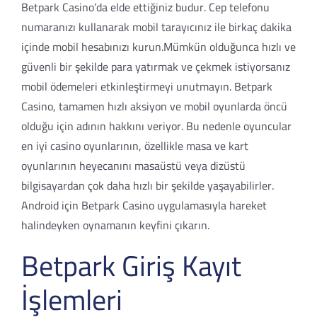
Betpark Casino’da elde ettiğiniz budur. Cep telefonu
numaranızı kullanarak mobil tarayıcınız ile birkaç dakika
içinde mobil hesabınızı kurun.Mümkün olduğunca hızlı ve
güvenli bir şekilde para yatırmak ve çekmek istiyorsanız
mobil ödemeleri etkinleştirmeyi unutmayın. Betpark
Casino, tamamen hızlı aksiyon ve mobil oyunlarda öncü
olduğu için adının hakkını veriyor. Bu nedenle oyuncular
en iyi casino oyunlarının, özellikle masa ve kart
oyunlarının heyecanını masaüstü veya dizüstü
bilgisayardan çok daha hızlı bir şekilde yaşayabilirler.
Android için Betpark Casino uygulamasıyla hareket
halindeyken oynamanın keyfini çıkarın.
Betpark Giriş Kayıt
İşlemleri