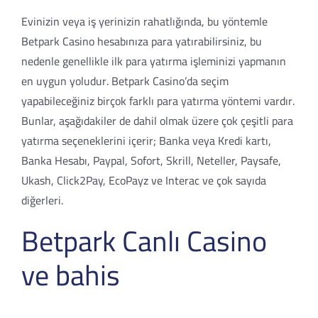
Evinizin veya iş yerinizin rahatlığında, bu yöntemle
Betpark Casino hesabınıza para yatırabilirsiniz, bu
nedenle genellikle ilk para yatırma işleminizi yapmanın
en uygun yoludur. Betpark Casino’da seçim
yapabileceğiniz birçok farklı para yatırma yöntemi vardır.
Bunlar, aşağıdakiler de dahil olmak üzere çok çeşitli para
yatırma seçeneklerini içerir; Banka veya Kredi kartı,
Banka Hesabı, Paypal, Sofort, Skrill, Neteller, Paysafe,
Ukash, Click2Pay, EcoPayz ve Interac ve çok sayıda
diğerleri.
Betpark Canlı Casino
ve bahis