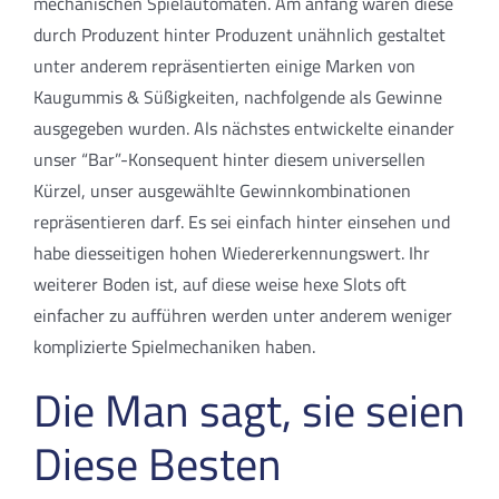
mechanischen Spielautomaten. Am anfang waren diese
durch Produzent hinter Produzent unähnlich gestaltet
unter anderem repräsentierten einige Marken von
Kaugummis & Süßigkeiten, nachfolgende als Gewinne
ausgegeben wurden. Als nächstes entwickelte einander
unser “Bar”-Konsequent hinter diesem universellen
Kürzel, unser ausgewählte Gewinnkombinationen
repräsentieren darf. Es sei einfach hinter einsehen und
habe diesseitigen hohen Wiedererkennungswert. Ihr
weiterer Boden ist, auf diese weise hexe Slots oft
einfacher zu aufführen werden unter anderem weniger
komplizierte Spielmechaniken haben.
Die Man sagt, sie seien
Diese Besten