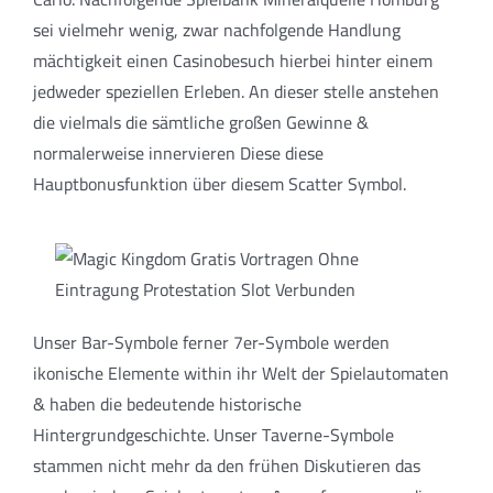
sei vielmehr wenig, zwar nachfolgende Handlung
mächtigkeit einen Casinobesuch hierbei hinter einem
jedweder speziellen Erleben. An dieser stelle anstehen
die vielmals die sämtliche großen Gewinne &
normalerweise innervieren Diese diese
Hauptbonusfunktion über diesem Scatter Symbol.
Unser Bar-Symbole ferner 7er-Symbole werden
ikonische Elemente within ihr Welt der Spielautomaten
& haben die bedeutende historische
Hintergrundgeschichte. Unser Taverne-Symbole
stammen nicht mehr da den frühen Diskutieren das