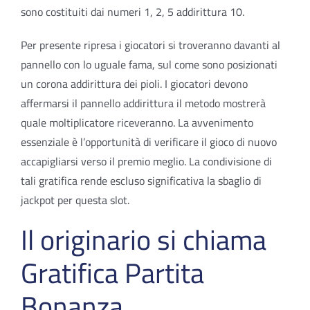
sono costituiti dai numeri 1, 2, 5 addirittura 10.
Per presente ripresa i giocatori si troveranno davanti al
pannello con lo uguale fama, sul come sono posizionati
un corona addirittura dei pioli. I giocatori devono
affermarsi il pannello addirittura il metodo mostrerà
quale moltiplicatore riceveranno. La avvenimento
essenziale è l’opportunità di verificare il gioco di nuovo
accapigliarsi verso il premio meglio. La condivisione di
tali gratifica rende escluso significativa la sbaglio di
jackpot per questa slot.
Il originario si chiama
Gratifica Partita
Bonanza