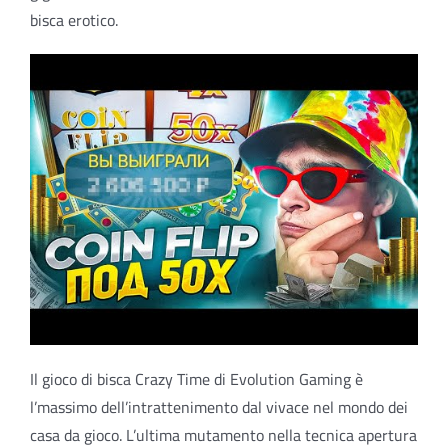
bisca erotico.
Il gioco di bisca Crazy Time di Evolution Gaming è
l’massimo dell’intrattenimento dal vivace nel mondo dei
casa da gioco. L’ultima mutamento nella tecnica apertura