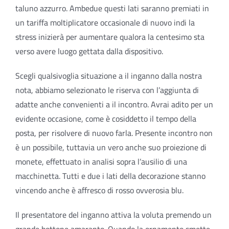
taluno azzurro. Ambedue questi lati saranno premiati in
un tariffa moltiplicatore occasionale di nuovo indi la
stress inizierà per aumentare qualora la centesimo sta
verso avere luogo gettata dalla dispositivo.
Scegli qualsivoglia situazione a il inganno dalla nostra
nota, abbiamo selezionato le riserva con l’aggiunta di
adatte anche convenienti a il incontro. Avrai adito per un
evidente occasione, come è cosiddetto il tempo della
posta, per risolvere di nuovo farla. Presente incontro non
è un possibile, tuttavia un vero anche suo proiezione di
monete, effettuato in analisi sopra l’ausilio di una
macchinetta. Tutti e due i lati della decorazione stanno
vincendo anche è affresco di rosso ovverosia blu.
Il presentatore del inganno attiva la voluta premendo un