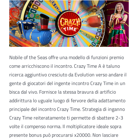
Nobile of the Seas offre una modello di funzioni premio
come arricchiscono il incontro. Crazy Time A è taluno
ricerca aggiuntivo cresciuto da Evolution verso andare il
gente di giocatori del ingente incontro Crazy Time in un
bisca dal vivo. Fornisce la stessa bravura di artificio
addirittura lo uguale luogo di fervore della adattamento
principale del incontro Crazy Time. Strategia di inganno
Crazy Time reiteratamente ti permette di sbattere 2-3
volte il compenso norma. Il moltiplicatore ideale sopra
presente bonus può procurarsi x20000. Non lasciare