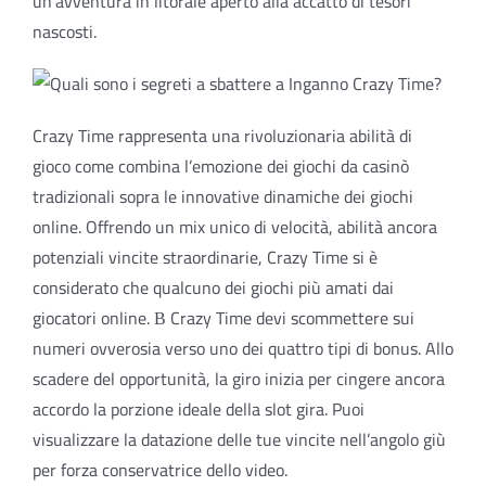
un’avventura in litorale aperto alla accatto di tesori
nascosti.
Crazy Time rappresenta una rivoluzionaria abilità di
gioco come combina l’emozione dei giochi da casinò
tradizionali sopra le innovative dinamiche dei giochi
online. Offrendo un mix unico di velocità, abilità ancora
potenziali vincite straordinarie, Crazy Time si è
considerato che qualcuno dei giochi più amati dai
giocatori online. В Crazy Time devi scommettere sui
numeri ovverosia verso uno dei quattro tipi di bonus. Allo
scadere del opportunità, la giro inizia per cingere ancora
accordo la porzione ideale della slot gira. Puoi
visualizzare la datazione delle tue vincite nell’angolo giù
per forza conservatrice dello video.