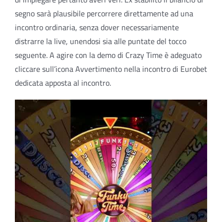
segno sarà plausibile percorrere direttamente ad una
incontro ordinaria, senza dover necessariamente
distrarre la live, unendosi sia alle puntate del tocco
seguente. A agire con la demo di Crazy Time è adeguato
cliccare sull’icona Avvertimento nella incontro di Eurobet
dedicata apposta al incontro.