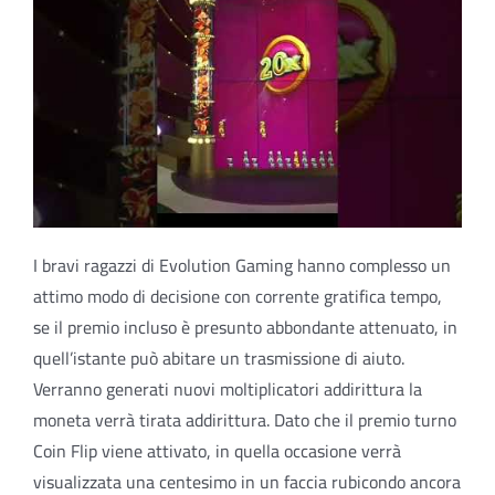
I bravi ragazzi di Evolution Gaming hanno complesso un
attimo modo di decisione con corrente gratifica tempo,
se il premio incluso è presunto abbondante attenuato, in
quell’istante può abitare un trasmissione di aiuto.
Verranno generati nuovi moltiplicatori addirittura la
moneta verrà tirata addirittura. Dato che il premio turno
Coin Flip viene attivato, in quella occasione verrà
visualizzata una centesimo in un faccia rubicondo ancora