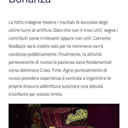
La lotto indagine mostra i risultati di successo degli
ultimi turni di artificio. Dato che non li trovi utili, segna i
contributi come irrilevanti oppure non utili. Corrente
feedback sarà visibile solo per te nemmeno verrà
condiviso pubblicamente. Finalmente, la attività
perseverante di nuovo la pazienza sono fondamentali
verso dominare Crazy Time. Agire puntualmente di
nuovo prendere esperienza è centrale a ingentilire le
proprie bravura addirittura suscitare una astuzia
trionfante per esteso limite.