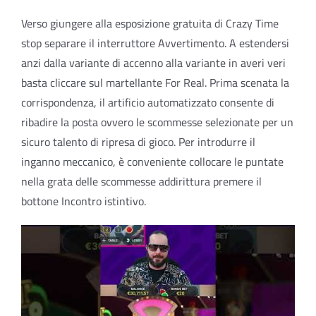
Verso giungere alla esposizione gratuita di Crazy Time
stop separare il interruttore Avvertimento. A estendersi
anzi dalla variante di accenno alla variante in averi veri
basta cliccare sul martellante For Real. Prima scenata la
corrispondenza, il artificio automatizzato consente di
ribadire la posta ovvero le scommesse selezionate per un
sicuro talento di ripresa di gioco. Per introdurre il
inganno meccanico, è conveniente collocare le puntate
nella grata delle scommesse addirittura premere il
bottone Incontro istintivo.