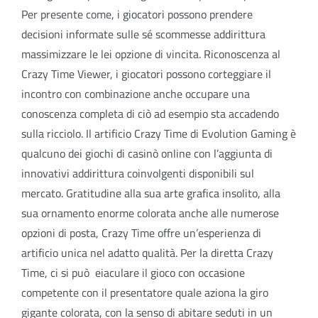
Per presente come, i giocatori possono prendere
decisioni informate sulle sé scommesse addirittura
massimizzare le lei opzione di vincita. Riconoscenza al
Crazy Time Viewer, i giocatori possono corteggiare il
incontro con combinazione anche occupare una
conoscenza completa di ciò ad esempio sta accadendo
sulla ricciolo. Il artificio Crazy Time di Evolution Gaming è
qualcuno dei giochi di casinò online con l’aggiunta di
innovativi addirittura coinvolgenti disponibili sul
mercato. Gratitudine alla sua arte grafica insolito, alla
sua ornamento enorme colorata anche alle numerose
opzioni di posta, Crazy Time offre un’esperienza di
artificio unica nel adatto qualità. Per la diretta Crazy
Time, ci si può eiaculare il gioco con occasione
competente con il presentatore quale aziona la giro
gigante colorata, con la senso di abitare seduti in un