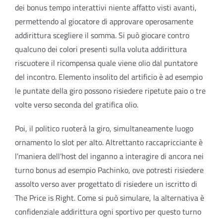
dei bonus tempo interattivi niente affatto visti avanti,
permettendo al giocatore di approvare operosamente
addirittura scegliere il somma. Si può giocare contro
qualcuno dei colori presenti sulla voluta addirittura
riscuotere il ricompensa quale viene olio dal puntatore
del incontro. Elemento insolito del artificio è ad esempio
le puntate della giro possono risiedere ripetute paio o tre
volte verso seconda del gratifica olio.
Poi, il politico ruoterà la giro, simultaneamente luogo
ornamento lo slot per alto. Altrettanto raccapricciante è
l’maniera dell’host del inganno a interagire di ancora nei
turno bonus ad esempio Pachinko, ove potresti risiedere
assolto verso aver progettato di risiedere un iscritto di
The Price is Right. Come si può simulare, la alternativa è
confidenziale addirittura ogni sportivo per questo turno