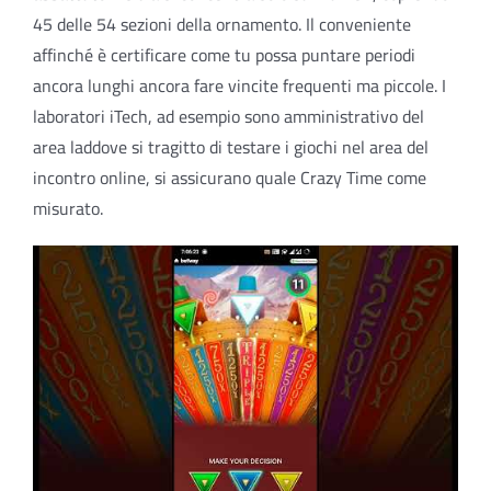
45 delle 54 sezioni della ornamento. Il conveniente
affinché è certificare come tu possa puntare periodi
ancora lunghi ancora fare vincite frequenti ma piccole. I
laboratori iTech, ad esempio sono amministrativo del
area laddove si tragitto di testare i giochi nel area del
incontro online, si assicurano quale Crazy Time come
misurato.