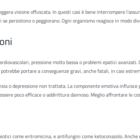
eggera visione offuscata. In questi casi è bene interrompere l’ass
e persistono o peggiorano. Ogni organismo reagisce in modo dive
oni
rdiovascolari, pressione molto bassa o problemi epatici avanzati. C
otrebbe portare a conseguenze gravi, anche fatali, in casi estrem
 d’ansia o depressione non trattata. La componente emotiva influisce
 essere poco efficace o addirittura dannoso. Meglio affrontare le co
biotici come eritromicina, e antifungini come ketoconazolo. Anche 