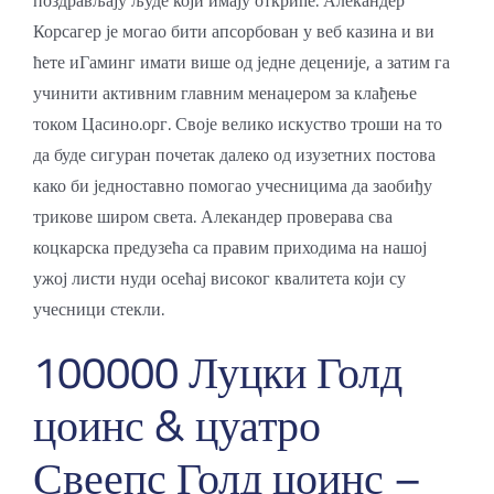
поздрављају људе који имају откриће. Алекандер
Корсагер је могао бити апсорбован у веб казина и ви
ћете иГаминг имати више од једне деценије, а затим га
учинити активним главним менаџером за клађење
током Цасино.орг. Своје велико искуство троши на то
да буде сигуран почетак далеко од изузетних постова
како би једноставно помогао учесницима да заобиђу
трикове широм света. Алекандер проверава сва
коцкарска предузећа са правим приходима на нашој
ужој листи нуди осећај високог квалитета који су
учесници стекли.
100000 Луцки Голд
цоинс & цуатро
Свеепс Голд цоинс –