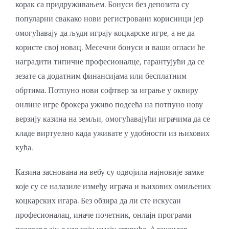
корак са придруживањем. Бонуси без депозита су
популарни свакако нови регистровани корисници јер
омогућавају да људи играју коцкарске игре, а не да
користе свој новац. Месечни бонуси и ваши огласи ће
наградити типичне професионалце, гарантујући да се
зезате са додатним финансијама или бесплатним
обртима.
Потпуно нови софтвер за играње у оквиру
онлине игре брокера уживо подсећа на потпуно нову
верзију казина на земљи, омогућавајући играчима да се
кладе виртуелно када уживате у удобности из њихових
кућа.
Казина заснована на вебу су одвојила најновије замке
које су се налазиле између играча и њихових омиљених
коцкарских игара. Без обзира да ли сте искусан
професионалац, иначе почетник, онлајн програми