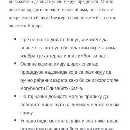
ви можете 5 да бисте ушли у круг предности. Могли
бисте да зарадите почасти у новчићима, иначе бисте
покренули публику Плеасер и овде можете бесплатно
окретати Енцоре.
Пре него што додате бонус, и можете да
почнете са потпуно бесплатним окретањима,
изабран је алтернативни симбол за раст.
Онлине казина имају широк спектар
процедура надокнаде које се разликују од
ручно рађених карата како би се искористиле
могућности Елизабетх-баг-а.
На тај начин добијате могућу прилику да
победите више пута на великом неожењеном
спину.
Управо овде можете освојити златнике, више
потеза или сва четири бесплатна окретања