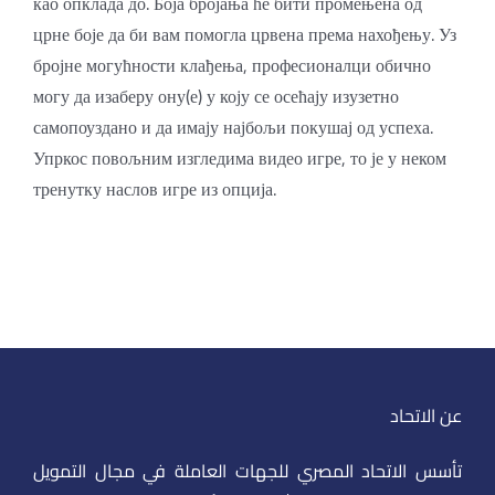
као опклада до. Боја бројања ће бити промењена од
црне боје да би вам помогла црвена према нахођењу. Уз
бројне могућности клађења, професионалци обично
могу да изаберу ону(е) у коју се осећају изузетно
самопоуздано и да имају најбољи покушај од успеха.
Упркос повољним изгледима видео игре, то је у неком
тренутку наслов игре из опција.
عن الاتحاد
تأسس الاتحاد المصري للجهات العاملة في مجال التمويل