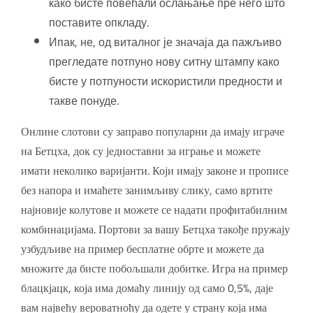
како бисте повећали ослањање пре него што
поставите опкладу.
Ипак, не, од виталног је значаја да пажљиво
прегледате потпуно нову ситну штампу како
бисте у потпуности искористили предности и
такве понуде.
Онлине слотови су заправо популарни да имају играче
на Бетцха, док су једноставни за играње и можете
имати неколико варијанти. Који имају законе и прописе
без напора и имаћете занимљиву слику, само вртите
најновије колутове и можете се надати профитабилним
комбинацијама. Портови за вашу Бетцха такође пружају
узбудљиве на пример бесплатне обрте и можете да
множите да бисте побољшали добитке. Игра на пример
блацкјацк, која има домаћу линију од само 0,5%, даје
вам највећу вероватноћу да одете у страну која има