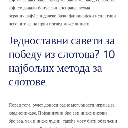
који су додали бонус финансирање веома
ограничавајуће и далеко бржи финансијски исплативи
него што се на први поглед може чинити.
Једноставни савети за
победу из слотова? 10
најбољих метода за
слотове
Поред тога, рулет доноси разне могућности играња за
кладионичаре. Појединачни бројеви иначе низови
бројева, чак и иначе чудни, такође могу бити обављени