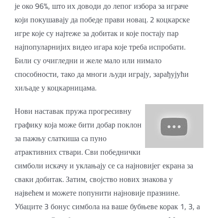
је око 96%, што их доводи до лепог избора за играче
који покушавају да победе прави новац. 2 коцкарске
игре које су најтеже за добитак и које постају пар
најпопуларнијих видео игара које треба испробати.
Били су очигледни и желе мало или нимало
способности, тако да многи људи играју, зарађујући
хиљаде у коцкарницама.
Нови наставак пружа прогресивну
графику која може бити добар поклон
за пажњу слаткиша са пуно
атрактивних ствари. Сви победнички
симболи искачу и уклањају се са најновијег екрана за
сваки добитак. Затим, својство нових знакова у
највећем и можете попунити најновије празнине.
Убаците 3 бонус симбола на ваше бубњеве корак 1, 3, а