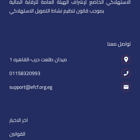
الاستهلاكي الخاضع لإشراف الهيئة العامة للرقابة المالية
بموجب قانون تنظيم نشاط التمويل الاستهلاكي
تواصل معنا
1 ميدان طلعت حرب-القاهره
01158320993
support@efcf.org.eg
اخر الاخبار
القوانين