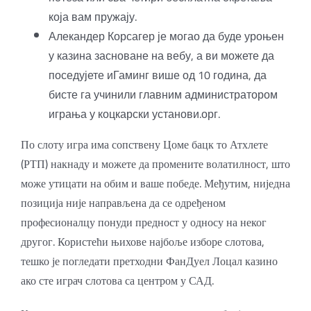
која вам пружају.
Алекандер Корсагер је могао да буде уроњен
у казина засноване на вебу, а ви можете да
поседујете иГаминг више од 10 година, да
бисте га учинили главним администратором
играња у коцкарски установи.орг.
По слоту игра има сопствену Цоме бацк то Атхлете
(РТП) накнаду и можете да промените волатилност, што
може утицати на обим и ваше победе. Међутим, ниједна
позиција није направљена да се одређеном
професионалцу понуди предност у односу на неког
другог. Користећи њихове најбоље изборе слотова,
тешко је погледати претходни ФанДуел Лоцал казино
ако сте играч слотова са центром у САД.