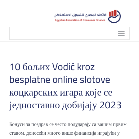
Skip
to
content
10 бољих Vodič kroz
besplatne online slotove
коцкарских игара које се
једноставно добијају 2023
Бонуси за поздрав се често подударају са вашим првим
ставом, доносећи много више финансија играјући у