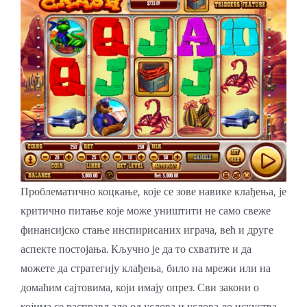
Проблематично коцкање, које се зове навике клађења, је
критично питање које може уништити не само свеже
финансијско стање инспирисаних играча, већ и друге
аспекте постојања. Кључно је да то схватите и да
можете да стратегију клађења, било на мрежи или на
домаћим сајтовима, који имају опрез. Сви закони о
којима се расправљало од услова и услова до искуства