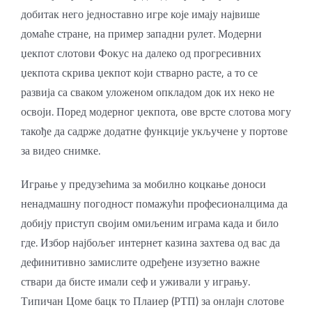
добитак него једноставно игре које имају највише
домаће стране, на пример западни рулет. Модерни
џекпот слотови Фокус на далеко од прогресивних
џекпота скрива џекпот који стварно расте, а то се
развија са сваком уложеном опкладом док их неко не
освоји. Поред модерног џекпота, ове врсте слотова могу
такође да садрже додатне функције укључене у портове
за видео снимке.
Играње у предузећима за мобилно коцкање доноси
ненадмашну погодност помажући професионалцима да
добију приступ својим омиљеним играма када и било
где. Избор најбољег интернет казина захтева од вас да
дефинитивно замислите одређене изузетно важне
ствари да бисте имали сеф и уживали у игрању.
Типичан Цоме бацк то Плаиер (РТП) за онлајн слотове