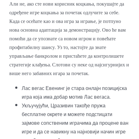
Али не, ако сте нови корисник коцкања, покушајте да
одређене игре коцкања за почетак одлучите за себе.
Када се осећате као и ова игра за играње, је потпуно
нова основна адаптација за демонстрацију. Ово ће вам
помоћи да се упознате са новом игром и повећате
профитабилну шансу. Уз то, настојте да знате
управљање банкролом и пристаћете да контролишете
стратегије клађења. Слотови су неке од најсигурнијих и
више него забавних игара за почетак.
Лас вегас Евенинг је стара онлајн позицијска
игра која има добар мотив Лас вегаса.
Укључујући, Цразивин такође пружа
бесплатне окрете и можете подстицати
зајмове сопственим играчима да процене ван
игре и да се навикну на најновији начин игре