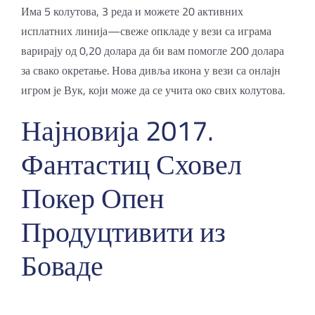
Има 5 колутова, 3 реда и можете 20 активних
исплатних линија—свеже опкладе у вези са играма
варирају од 0,20 долара да би вам помогле 200 долара
за свако окретање. Нова дивља икона у вези са онлајн
игром је Вук, који може да се учита око свих колутова.
Најновија 2017.
Фантастиц Сховел
Покер Опен
Продуцтивити из
Боваде