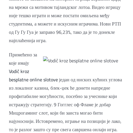
на мрежи са мотивом тајландског лотоа. Видео игрицу
није тешко играти и може постати омиљена међу
студентима, а можете и искусним играчима. Нови РТП
од Гу Гу Гуа је заправо 96,23%, тако да је то донекле
најплаћенија игра.
Примећено за
које имају
Vodič kroz
besplatne online slotove
један од ниских кућних углова
из локалног казина, блек-џек ће донети напредне
профитабилне могућности, посебно за учеснике који
истражују стратегију. 9 Гогглес оф Фламе је добар
Мицрогаминг слот, који би заиста могао бити
најуноснији. Истовремено, играње на позицији је лако,
то је разлог зашто су пре свега савршена онлајн игра.