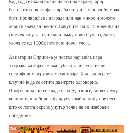
Кад год се икона новца налази на екрану, број
бесплатних окретаја се враћа на три. По новчићу може
бити причвршћена награда или чак микро и можете
добити значајан џекпот. Сакупите свих 15 новчића на
свом екрану да одете који имају нови Супер џекпот,
уложите од 1000к потпуно новог улога.
Авиатор из Сприбе-а је постао најчешћа игра
замрзавања која вам омогућава да искусите ову
специфичну игру аутомеханичара. Кад год играте,
кључно је да се сетите да играте одговорно.
Професионалци се кладе на боју, износе, вишеструку
количину или било коју другу комбинацију пре него
што се лопта окреће унутар точка да би изабрали
победнике.