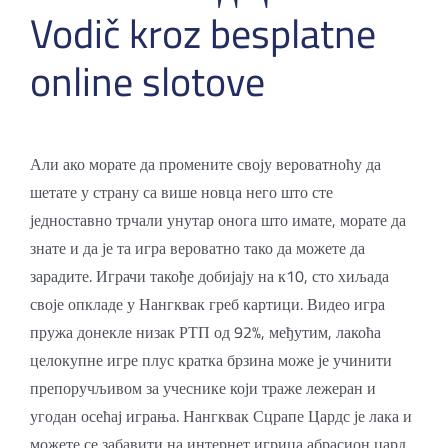
Vodič kroz besplatne
online slotove
Али ако морате да промените своју вероватноћу да
шетате у страну са више новца него што сте
једноставно трчали унутар онога што имате, морате да
знате и да је та игра вероватно тако да можете да
зарадите. Играчи такође добијају на к10, сто хиљада
своје опкладе у Нангквак греб картици. Видео игра
пружа донекле низак РТП од 92%, међутим, лакоћа
целокупне игре плус кратка брзина може је учинити
препоручљивом за учеснике који траже лежеран и
угодан осећај играња. Нангквак Сцрапе Цардс је лака и
можете се забавити на интернет игрица абрасион цард