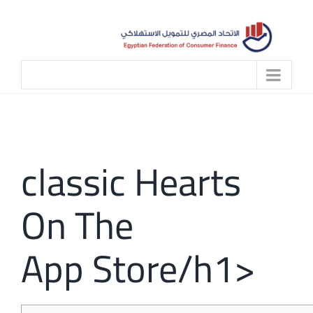
Skip
to
content
‎‎classic Hearts
On The
App Store/h1>