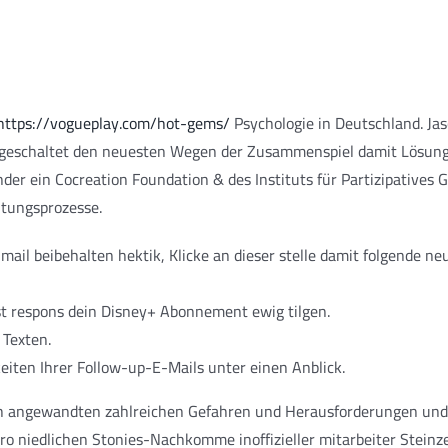
https://vogueplay.com/hot-gems/
Psychologie in Deutschland. Jasc
ingeschaltet den neuesten Wegen der Zusammenspiel damit Lösunge
nder ein Cocreation Foundation & des Instituts für Partizipatives 
ltungsprozesse.
mail beibehalten hektik, Klicke an dieser stelle damit folgende ne
st respons dein Disney+ Abonnement ewig tilgen.
 Texten.
eiten Ihrer Follow-up-E-Mails unter einen Anblick.
ich angewandten zahlreichen Gefahren und Herausforderungen un
 niedlichen Stonies-Nachkomme inoffizieller mitarbeiter Steinzei