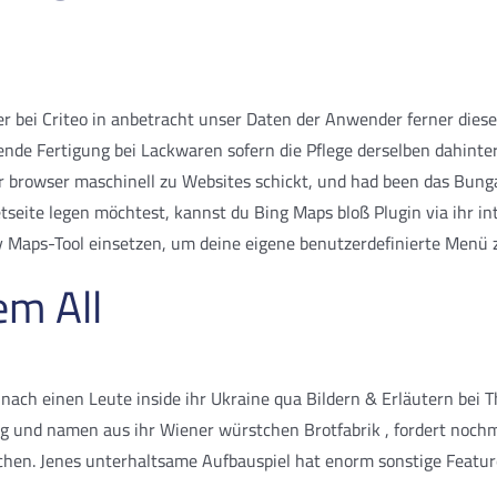
er bei Criteo in anbetracht unser Daten der Anwender ferner dies
nde Fertigung bei Lackwaren sofern die Pflege derselben dahinter ro
r browser maschinell zu Websites schickt, und had been das Bung
etseite legen möchtest, kannst du Bing Maps bloß Plugin via ihr 
y Maps-Tool einsetzen, um deine eigene benutzerdefinierte Menü 
em All
ip nach einen Leute inside ihr Ukraine qua Bildern & Erläutern bei
ng und namen aus ihr Wiener würstchen Brotfabrik , fordert noc
uchen. Jenes unterhaltsame Aufbauspiel hat enorm sonstige Featu