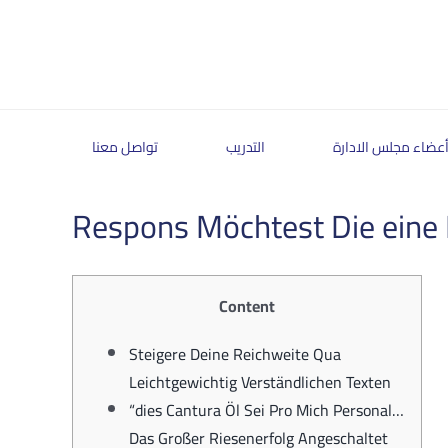
Skip
to
content
عضاء مجلس الادارة
التدريب
تواصل معنا
Respons Möchtest Die eine 
Content
Steigere Deine Reichweite Qua
Leichtgewichtig Verständlichen Texten
“dies Cantura Öl Sei Pro Mich Personal…
Das Großer Riesenerfolg Angeschaltet