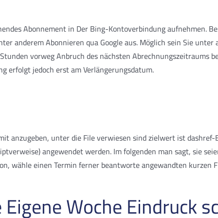
estehendes Abonnement in Der Bing-Kontoverbindung aufnehmen. Bes
ter anderem Abonnieren qua Google aus. Möglich sein Sie unter a
 Stunden vorweg Anbruch des nächsten Abrechnungszeitraums besi
g erfolgt jedoch erst am Verlängerungsdatum.
it anzugeben, unter die File verwiesen sind zielwert ist dashre
riptverweise) angewendet werden. Im folgenden man sagt, sie sei
tton, wähle einen Termin ferner beantworte angewandten kurzen Fr
 Eigene Woche Eindruck sc