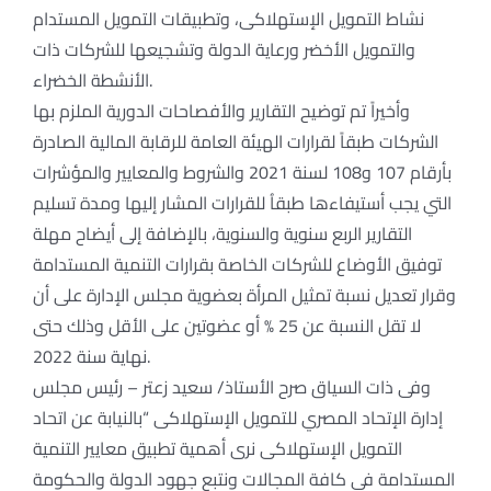
نشاط التمويل الإستهلاكى، وتطبيقات التمويل المستدام
والتمويل الأخضر ورعاية الدولة وتشجيعها للشركات ذات
الأنشطة الخضراء.
وأخيراً تم توضيح التقارير والأفصاحات الدورية الملزم بها
الشركات طبقاً لقرارات الهيئة العامة للرقابة المالية الصادرة
بأرقام 107 و108 لسنة 2021 والشروط والمعايير والمؤشرات
التي يجب أستيفاءها طبقاُ للقرارات المشار إليها ومدة تسليم
التقارير الربع سنوية والسنوية، بالإضافة إلى أيضاح مهلة
توفيق الأوضاع للشركات الخاصة بقرارات التنمية المستدامة
وقرار تعديل نسبة تمثيل المرأة بعضوية مجلس الإدارة على أن
لا تقل النسبة عن 25 % أو عضوتين على الأقل وذلك حتى
نهاية سنة 2022.
وفى ذات السياق صرح الأستاذ/ سعيد زعتر – رئيس مجلس
إدارة الإتحاد المصري للتمويل الإستهلاكى “بالنيابة عن اتحاد
التمويل الإستهلاكى نرى أهمية تطبيق معايير التنمية
المستدامة فى كافة المجالات ونتبع جهود الدولة والحكومة